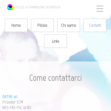
Home
PILLOLE di FORMAZIONE SCIENTIFICA
Pillole
Home
Pillole
Chi siamo
Contatti
Links
Chi siamo
Contatti
Come contattarci
Links
DATRE srl
Provider ECM
RES-FAD-FSC Id 182