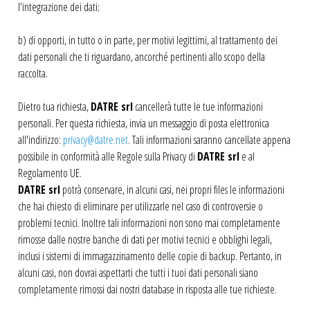
l'integrazione dei dati;
b) di opporti, in tutto o in parte, per motivi legittimi, al trattamento dei
dati personali che ti riguardano, ancorché pertinenti allo scopo della
raccolta.
Dietro tua richiesta,
DATRE srl
cancellerà tutte le tue informazioni
personali. Per questa richiesta, invia un messaggio di posta elettronica
all'indirizzo:
privacy@datre.net
. Tali informazioni saranno cancellate appena
possibile in conformità alle Regole sulla Privacy di
DATRE srl
e al
Regolamento UE.
DATRE srl
potrà conservare, in alcuni casi, nei propri files le informazioni
che hai chiesto di eliminare per utilizzarle nel caso di controversie o
problemi tecnici. Inoltre tali informazioni non sono mai completamente
rimosse dalle nostre banche di dati per motivi tecnici e obblighi legali,
inclusi i sistemi di immagazzinamento delle copie di backup. Pertanto, in
alcuni casi, non dovrai aspettarti che tutti i tuoi dati personali siano
completamente rimossi dai nostri database in risposta alle tue richieste.