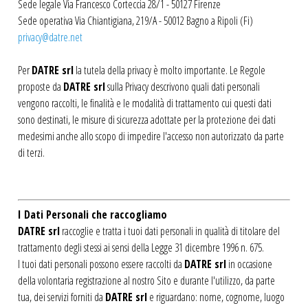
Sede legale Via Francesco Corteccia 28/1 - 50127 Firenze
Sede operativa Via Chiantigiana, 219/A - 50012 Bagno a Ripoli (Fi)
privacy@datre.net
Per
DATRE srl
la tutela della privacy è molto importante. Le Regole
proposte da
DATRE srl
sulla Privacy descrivono quali dati personali
vengono raccolti, le finalità e le modalità di trattamento cui questi dati
sono destinati, le misure di sicurezza adottate per la protezione dei dati
medesimi anche allo scopo di impedire l'accesso non autorizzato da parte
di terzi.
I Dati Personali che raccogliamo
DATRE srl
raccoglie e tratta i tuoi dati personali in qualità di titolare del
trattamento degli stessi ai sensi della Legge 31 dicembre 1996 n. 675.
I tuoi dati personali possono essere raccolti da
DATRE srl
in occasione
della volontaria registrazione al nostro Sito e durante l'utilizzo, da parte
tua, dei servizi forniti da
DATRE srl
e riguardano: nome, cognome, luogo