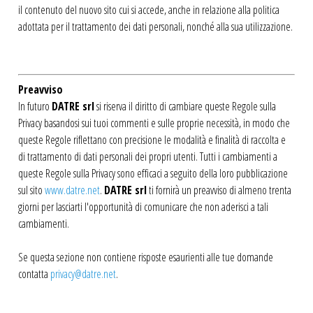
il contenuto del nuovo sito cui si accede, anche in relazione alla politica
adottata per il trattamento dei dati personali, nonché alla sua utilizzazione.
Preavviso
In futuro
DATRE srl
si riserva il diritto di cambiare queste Regole sulla
Privacy basandosi sui tuoi commenti e sulle proprie necessità, in modo che
queste Regole riflettano con precisione le modalità e finalità di raccolta e
di trattamento di dati personali dei propri utenti. Tutti i cambiamenti a
queste Regole sulla Privacy sono efficaci a seguito della loro pubblicazione
sul sito
www.datre.net
.
DATRE srl
ti fornirà un preavviso di almeno trenta
giorni per lasciarti l'opportunità di comunicare che non aderisci a tali
cambiamenti.
Se questa sezione non contiene risposte esaurienti alle tue domande
contatta
privacy@datre.net
.