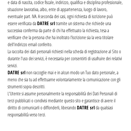
e data di nascita, codice fiscale, indirizzo, qualifica e disciplina professionale,
situazione lavorativa, albo, ente di appartenenza, luogo di lavoro,
eventuale part. IVA. A seconda dei casi, ogni richiesta di iscrizione può
essere verificata da
DATRE srl
tramite un sistema che richiede una
successiva conferma da parte di chi ha effettuato la richiesta, tesa a
verificare che la persona che ha inoltrato l’iscrizione sia la vera titolare
dell'indirizzo email conferito.
La raccolta dei dati personali richiesti nella scheda di registrazione al Sito o
durante l'uso dei servizi, è necessaria per consentirti di usufruire dei relativi
servizi.
DATRE srl
non raccoglie mai e in alcun modo un Tuo dato personale, a
meno che sia tu ad effettuarne volontariamente la comunicazione con gli
strumenti sopra descritti.
L'Utente si assume personalmente la responsabilità dei Dati Personali di
terzi pubblicati o condivisi mediante questo sito e garantisce di avere il
diritto di comunicarli o diffonderli, liberando
DATRE srl
da qualsiasi
responsabilità verso terzi.