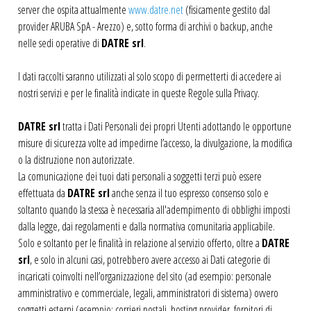
server che ospita attualmente
www.datre.net
(fisicamente gestito dal
provider ARUBA SpA - Arezzo) e, sotto forma di archivi o backup, anche
nelle sedi operative di
DATRE srl
.
I dati raccolti saranno utilizzati al solo scopo di permetterti di accedere ai
nostri servizi e per le finalità indicate in queste Regole sulla Privacy.
DATRE srl
tratta i Dati Personali dei propri Utenti adottando le opportune
misure di sicurezza volte ad impedirne l’accesso, la divulgazione, la modifica
o la distruzione non autorizzate.
La comunicazione dei tuoi dati personali a soggetti terzi può essere
effettuata da
DATRE srl
anche senza il tuo espresso consenso solo e
soltanto quando la stessa è necessaria all'adempimento di obblighi imposti
dalla legge, dai regolamenti e dalla normativa comunitaria applicabile.
Solo e soltanto per le finalità in relazione al servizio offerto, oltre a
DATRE
srl
, e solo in alcuni casi, potrebbero avere accesso ai Dati categorie di
incaricati coinvolti nell’organizzazione del sito (ad esempio: personale
amministrativo e commerciale, legali, amministratori di sistema) ovvero
soggetti esterni (esempio: corrieri postali, hosting provider, fornitori di