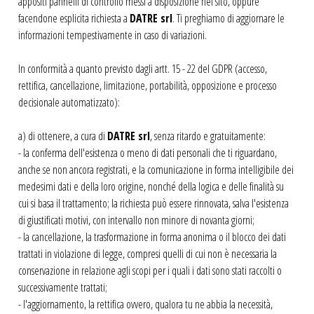
appositi pannelli di controllo messi a disposizione nel sito, oppure
facendone esplicita richiesta a
DATRE srl
. Ti preghiamo di aggiornare le
informazioni tempestivamente in caso di variazioni.
In conformità a quanto previsto dagli artt. 15 - 22 del GDPR (accesso,
rettifica, cancellazione, limitazione, portabilità, opposizione e processo
decisionale automatizzato):
a) di ottenere, a cura di
DATRE srl
, senza ritardo e gratuitamente:
- la conferma dell'esistenza o meno di dati personali che ti riguardano,
anche se non ancora registrati, e la comunicazione in forma intelligibile dei
medesimi dati e della loro origine, nonché della logica e delle finalità su
cui si basa il trattamento; la richiesta può essere rinnovata, salva l'esistenza
di giustificati motivi, con intervallo non minore di novanta giorni;
- la cancellazione, la trasformazione in forma anonima o il blocco dei dati
trattati in violazione di legge, compresi quelli di cui non è necessaria la
conservazione in relazione agli scopi per i quali i dati sono stati raccolti o
successivamente trattati;
- l'aggiornamento, la rettifica ovvero, qualora tu ne abbia la necessità,