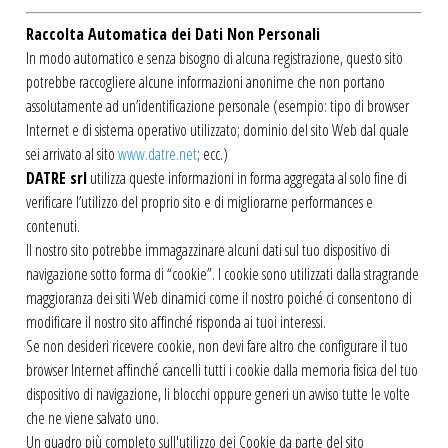
Raccolta Automatica dei Dati Non Personali
In modo automatico e senza bisogno di alcuna registrazione, questo sito
potrebbe raccogliere alcune informazioni anonime che non portano
assolutamente ad un’identificazione personale (esempio: tipo di browser
Internet e di sistema operativo utilizzato; dominio del sito Web dal quale
sei arrivato al sito
www.datre.net
; ecc.)
DATRE srl
utilizza queste informazioni in forma aggregata al solo fine di
verificare l’utilizzo del proprio sito e di migliorarne performances e
contenuti.
Il nostro sito potrebbe immagazzinare alcuni dati sul tuo dispositivo di
navigazione sotto forma di “cookie”. I cookie sono utilizzati dalla stragrande
maggioranza dei siti Web dinamici come il nostro poiché ci consentono di
modificare il nostro sito affinché risponda ai tuoi interessi.
Se non desideri ricevere cookie, non devi fare altro che configurare il tuo
browser Internet affinché cancelli tutti i cookie dalla memoria fisica del tuo
dispositivo di navigazione, li blocchi oppure generi un avviso tutte le volte
che ne viene salvato uno.
Un quadro più completo sull'utilizzo dei Cookie da parte del sito