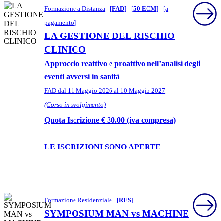
Formazione a Distanza
[
FAD
]
[
50 ECM
]
[a
pagamento]
LA GESTIONE DEL RISCHIO
CLINICO
Approccio reattivo e proattivo nell’analisi degli
eventi avversi in sanità
FAD dal 11 Maggio 2026 al 10 Maggio 2027
(Corso in svolgimento)
Quota Iscrizione € 30.00 (iva compresa)
LE ISCRIZIONI SONO APERTE
Formazione Residenziale
[
RES
]
SYMPOSIUM MAN vs MACHINE