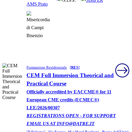
Formazione Residenziale
[
RES
]
CEM Full Immersion Theorical and
Practical Course
Officially accredited by EACCME® for 11
European CME credits (ECMEC®)
LEE/2026/00307
REGISTRATIONS OPEN - FOR SUPPORT
EMAIL US AT INFO@DATRE.IT
"Il Fuligno" - Via Faenza, 48 e Hotel Baglioni - Piazza dell'Unità