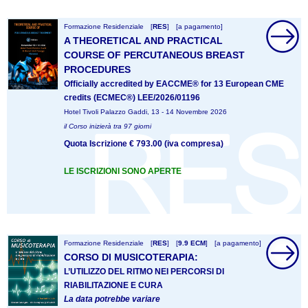
Formazione Residenziale
[
RES
]
[a pagamento]
A THEORETICAL AND PRACTICAL
COURSE OF PERCUTANEOUS BREAST
PROCEDURES
Officially accredited by EACCME® for 13 European CME
credits (ECMEC®) LEE/2026/01196
Hotel Tivoli Palazzo Gaddi, 13 - 14 Novembre 2026
il Corso inizierà tra 97 giorni
Quota Iscrizione € 793.00 (iva compresa)
LE ISCRIZIONI SONO APERTE
Formazione Residenziale
[
RES
]
[
9.9 ECM
]
[a pagamento]
CORSO DI MUSICOTERAPIA:
L’UTILIZZO DEL RITMO NEI PERCORSI DI
RIABILITAZIONE E CURA
La data potrebbe variare