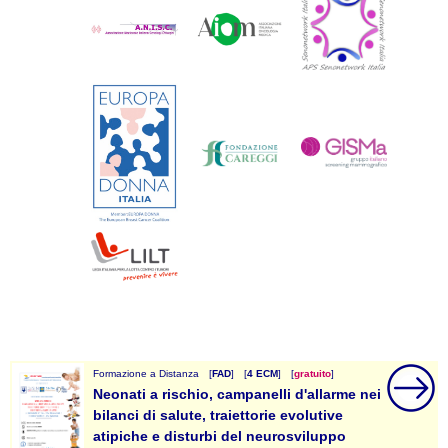
Formazione a Distanza
[
FAD
]
[
4 ECM
]
[
gratuito
]
Neonati a rischio, campanelli d'allarme nei
bilanci di salute, traiettorie evolutive
atipiche e disturbi del neurosviluppo