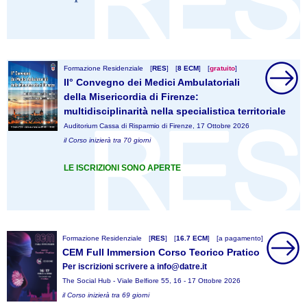
Formazione Residenziale
[
RES
]
[
8 ECM
]
[
gratuito
]
II° Convegno dei Medici Ambulatoriali
della Misericordia di Firenze:
multidisciplinarità nella specialistica territoriale
Auditorium Cassa di Risparmio di Firenze, 17 Ottobre 2026
il Corso inizierà tra 70 giorni
LE ISCRIZIONI SONO APERTE
Formazione Residenziale
[
RES
]
[
16.7 ECM
]
[a pagamento]
CEM Full Immersion Corso Teorico Pratico
Per iscrizioni scrivere a info@datre.it
The Social Hub - Viale Belfiore 55, 16 - 17 Ottobre 2026
il Corso inizierà tra 69 giorni