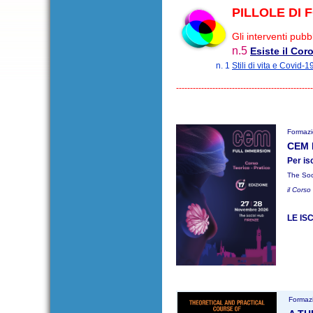
PILLOLE DI 
Gli interventi pubb
n.5
Esiste il Cor
n. 1
Stili di vita e Covid-1
------------------------------------------------
Formazi
CEM F
Per is
The Soc
il Corso
LE IS
Formazi