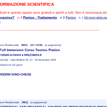
FORMAZIONE SCIENTIFICA
licati in questo spazio sono gratuiti e aperti a tutti. Non è necessaria a
onavirus?
n.4
Panico - Trattamento
n.3
Panico
n. 2
Gli errori della m
9
---------------------------------------------------------------------------------------------------------
one Residenziale
[
RES
]
[
16.7 ECM
]
[a pagamento]
ull Immersion Corso Teorico Pratico
crizioni scrivere a info@datre.it
ial Hub - Viale Belfiore 55, 27 - 28 Novembre 2026
 inizierà tra 111 giorni
CRIZIONI SONO CHIUSE
one Residenziale
[
RES
]
[a pagamento]