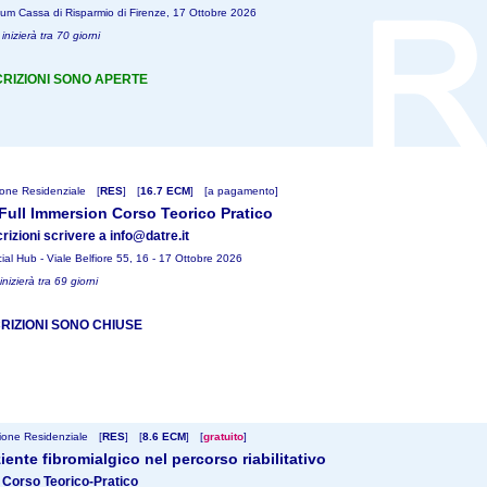
ium Cassa di Risparmio di Firenze, 17 Ottobre 2026
 inizierà tra 70 giorni
CRIZIONI SONO APERTE
one Residenziale
[
RES
]
[
16.7 ECM
]
[a pagamento]
ull Immersion Corso Teorico Pratico
crizioni scrivere a info@datre.it
ial Hub - Viale Belfiore 55, 16 - 17 Ottobre 2026
 inizierà tra 69 giorni
CRIZIONI SONO CHIUSE
one Residenziale
[
RES
]
[
8.6 ECM
]
[
gratuito
]
ziente fibromialgico nel percorso riabilitativo
 Corso Teorico-Pratico