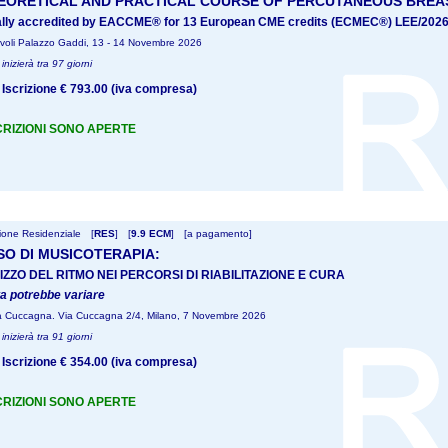
EORETICAL AND PRACTICAL COURSE OF PERCUTANEOUS BRE
ially accredited by EACCME® for 13 European CME credits (ECMEC®) LEE/202
ivoli Palazzo Gaddi, 13 - 14 Novembre 2026
 inizierà tra 97 giorni
Iscrizione € 793.00 (iva compresa)
CRIZIONI SONO APERTE
one Residenziale
[
RES
]
[
9.9 ECM
]
[a pagamento]
O DI MUSICOTERAPIA:
LIZZO DEL RITMO NEI PERCORSI DI RIABILITAZIONE E CURA
a potrebbe variare
a Cuccagna. Via Cuccagna 2/4, Milano, 7 Novembre 2026
 inizierà tra 91 giorni
Iscrizione € 354.00 (iva compresa)
CRIZIONI SONO APERTE