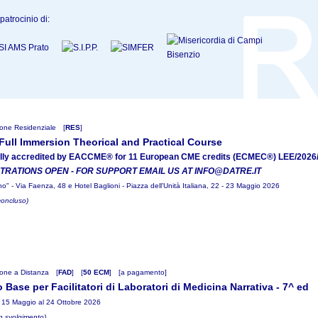
patrocinio di:
one Residenziale
[
RES
]
ull Immersion Theorical and Practical Course
ially accredited by EACCME® for 11 European CME credits (ECMEC®) LEE/2026
TRATIONS OPEN - FOR SUPPORT EMAIL US AT INFO@DATRE.IT
gno" - Via Faenza, 48 e Hotel Baglioni - Piazza dell'Unità Italiana, 22 - 23 Maggio 2026
concluso)
one a Distanza
[
FAD
]
[
50 ECM
]
[a pagamento]
 Base per Facilitatori di Laboratori di Medicina Narrativa - 7^ ed
 15 Maggio al 24 Ottobre 2026
in svolgimento)