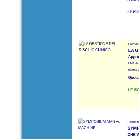
LE IS
Formazi
LA G
Approc
FAD da
(Corso 
Quota 
LE IS
Formazi
SYMP
CHE V