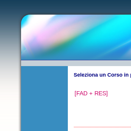
Seleziona un Corso in
[FAD + RES]
------------------------------------------------