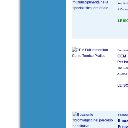
Auditor
il Corso
LE IS
Formazi
CEM F
Per is
The Soc
il Corso
LE IS
Formazi
Il pa
Primo