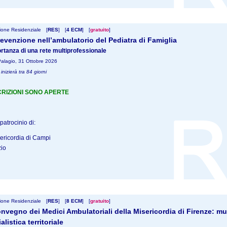
one Residenziale
[
RES
]
[
4 ECM
]
[
gratuito
]
evenzione nell’ambulatorio del Pediatra di Famiglia
rtanza di una rete multiprofessionale
l Palagio, 31 Ottobre 2026
 inizierà tra 84 giorni
CRIZIONI SONO APERTE
patrocinio di:
one Residenziale
[
RES
]
[
8 ECM
]
[
gratuito
]
onvegno dei Medici Ambulatoriali della Misericordia di Firenze: mult
alistica territoriale