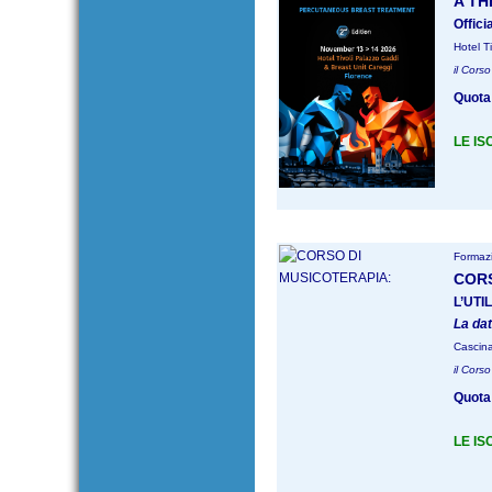
A TH
Offic
Hotel T
il Corso
Quota 
LE IS
Formazi
CORS
L’UTI
La dat
Cascin
il Corso
Quota 
LE IS