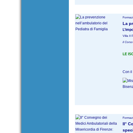
Formazi
La pr
L’impo
Villa I
il Corso
LE IS
Con il 
Formazi
II° C
speci