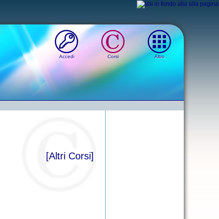
Accedi
Corsi
Altro
[Altri Corsi]