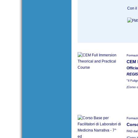
Con il 
Formazi
CEM F
Offic
REGIS
"Il Fuli
(Corso 
Formazi
Corso
FAD dal
(Corso 