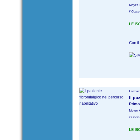
Meyer 
il Corso
LE IS
Con il 
Formazi
Il pa
Primo
Meyer 
il Corso
LE IS