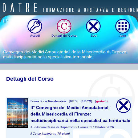
II°
Accedi
Dettagli del Corso
Esci
Altro
Convegno dei Medici Ambulatoriali della Misericordia di Firenze:
multidisciplinarità nella specialistica territoriale
Dettagli del Corso
Formazione Residenziale
[
RES
]
[
8 ECM
]
[
gratuito
]
II° Convegno dei Medici Ambulatoriali
della Misericordia di Firenze:
multidisciplinarità nella specialistica territoriale
Auditorium Cassa di Risparmio di Firenze, 17 Ottobre 2026
il Corso inizierà tra 70 giorni