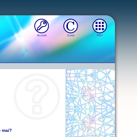
Accedi
Corsi
Altro
e mai?