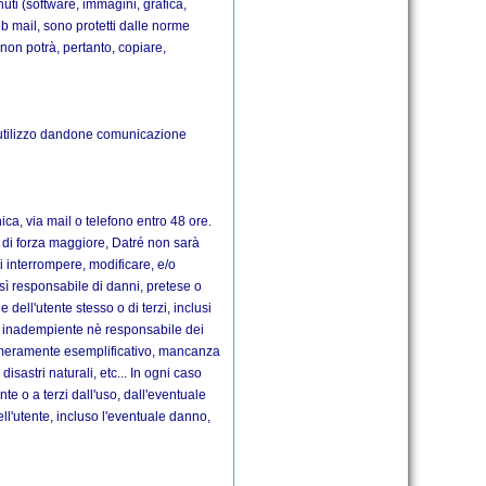
nuti (software, immagini, grafica,
eb mail, sono protetti dalle norme
te non potrà, pertanto, copiare,
 d'utilizzo dandone comunicazione
ica, via mail o telefono entro 48 ore.
se di forza maggiore, Datré non sarà
 di interrompere, modificare, e/o
resì responsabile di danni, pretese o
 dell'utente stesso o di terzi, inclusi
uta inadempiente nè responsabile dei
olo meramente esemplificativo, mancanza
isastri naturali, etc... In ogni caso
te o a terzi dall'uso, dall'eventuale
ell'utente, incluso l'eventuale danno,