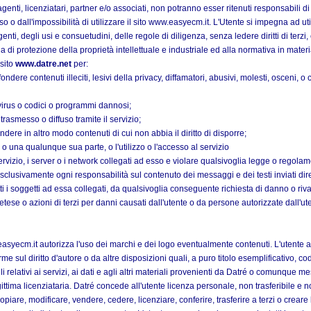
, agenti, licenziatari, partner e/o associati, non potranno esser ritenuti responsabili di 
uso o dall'impossibilità di utilizzare il sito www.easyecm.it. L'Utente si impegna ad ut
igenti, degli usi e consuetudini, delle regole di diligenza, senza ledere diritti di terz
ria di protezione della proprietà intellettuale e industriale ed alla normativa in mate
 sito
www.datre.net
per:
ondere contenuti illeciti, lesivi della privacy, diffamatori, abusivi, molesti, osceni, 
irus o codici o programmi dannosi;
trasmesso o diffuso tramite il servizio;
ndere in altro modo contenuti di cui non abbia il diritto di disporre;
o o una qualunque sua parte, o l'utilizzo o l'accesso al servizio
ervizio, i server o i network collegati ad esso e violare qualsivoglia legge o regolam
sclusivamente ogni responsabilità sul contenuto dei messaggi e dei testi inviati di
ti i soggetti ad essa collegati, da qualsivoglia conseguente richiesta di danno o riv
retese o azioni di terzi per danni causati dall'utente o da persone autorizzate dall'ut
asyecm.it
autorizza l'uso dei marchi e dei logo eventualmente contenuti. L'utente ac
norme sul diritto d'autore o da altre disposizioni quali, a puro titolo esemplificativo, 
ili relativi ai servizi, ai dati e agli altri materiali provenienti da Datré o comunque 
egittima licenziataria. Datré concede all'utente licenza personale, non trasferibile e no
iare, modificare, vendere, cedere, licenziare, conferire, trasferire a terzi o creare la