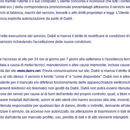
ano tramite l'utente o il suo computer. L'utente concorda e riconosce che tutti i conte
, dati ecc.) della corrispondenza promozionale presentatagli attraverso il servizio w
rchi di fabbrica, marchi del servizio, brevetti o altri diritti proprietari e leggi. L'Uten
senza esplicita autorizzazione da parte di Datré.
etta esecuzione del servizio, Datré si riserva il diritto di modificare le condizioni
il servizio richiedendo l'accettazione delle nuove condizioni.
l'accesso al sito per 24 ore al giorno per 7 giorni alla settimana e l'assistenza tecn
limitata a causa di motivi tecnici, manutenzioni o altre cause impreviste, incluse cau
ità del sito
www.datre.net
. Previa comunicazione sul sito, Datré si riserva il diritto
so al sito stesso. Il servizio è fornito "come è" e "come disponibile". Datré non è alt
all'utente per il mancato e/o difettoso funzionamento delle apparecchiature elettroniche
egamenti telefonici e/o telematici non gestiti da Datré. Datré non potrà essere riten
one dei servizi per cause al di fuori dell'ambito del proprio controllo, quali, a tit
re installati dall'utente, azioni di altri utenti che hanno accesso alla rete, incendi, d
enuta responsabile per qualsiasi tipo di danno, diretto o indiretto, derivante all'uten
lizzare il servizio, da accesso non autorizzato, da alterazione di trasmissioni o dati d
all'utente per mancato profitto, uso, perdita di dati o di altri elementi intangibili.