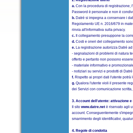
2. Registrazione utenti
a.
Con la procedura di registrazione, l
Password è personale e non è condivisi
b.
Datré si impegna a conservare i dati
Regolamento UE n. 2016/679 in materia 
rinvia all'informativa sulla privacy.
c.
Il collegamento presuppone la corrett
d.
Costi e oneri del collegamento sono 
e.
La registrazione autorizza Datré ad 
- segnalazioni di problemi di natura tec
offerto e pertanto non possono essere r
- materiale informativo e promozionale 
- notiziari su servizi e prodotti di Dat
f.
Rispetto ai propri dati l'utente potrà
g.
Qualora l'utente violi il presente reg
dei Servizi con comunicazione scritta, 
3. Account dell'utente: attivazione e
Il sito
www.datre.net
è riservato agli u
account. Conseguentemente s'impegna 
smarrimento degli identificativi, qual
4. Regole di condotta