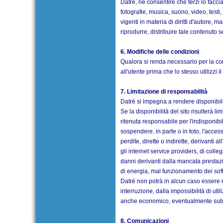
Datré, nè consentire che terzi lo facci
fotografie, musica, suono, video, testi
vigenti in materia di diritti d'autore, ma
riprodurre, distribuire tale contenuto 
6. Modifiche delle condizioni
Qualora si renda necessario per la corr
all'utente prima che lo stesso utilizzi 
7. Limitazione di responsabilità
Datré si impegna a rendere disponibile 
Se la disponibilità del sito risulterà 
ritenuta responsabile per l'indisponibil
sospendere, in parte o in toto, l'acces
perdite, dirette o indirette, derivanti 
gli internet service providers, di coll
danni derivanti dalla mancata prestazi
di energia, mal funzionamento dei softwa
Datré non potrà in alcun caso essere rit
interruzione, dalla impossibilità di uti
anche economico, eventualmente subito d
8. Comunicazioni