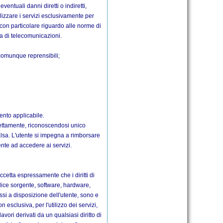
eventuali danni diretti o indiretti,
ilizzare i servizi esclusivamente per
i, con particolare riguardo alle norme di
ria di telecomunicazioni.
o comunque reprensibili;
ento applicabile.
rettamente, riconoscendosi unico
alsa. L'utente si impegna a rimborsare
ente ad accedere ai servizi.
cetta espressamente che i diritti di
codice sorgente, software, hardware,
messi a disposizione dell'utente, sono e
n esclusiva, per l'utilizzo dei servizi,
vori derivati da un qualsiasi diritto di