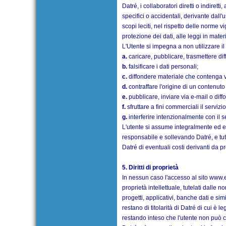
Datré, i collaboratori diretti o indiretti
specifici o accidentali, derivante dall'
scopi leciti, nel rispetto delle norme v
protezione dei dati, alle leggi in mate
L'Utente si impegna a non utilizzare il
a.
caricare, pubblicare, trasmettere diff
b.
falsificare i dati personali;
c.
diffondere materiale che contenga v
d.
contraffare l'origine di un contenuto 
e.
pubblicare, inviare via e-mail o diffo
f.
sfruttare a fini commerciali il servizi
g.
interferire intenzionalmente con il s
L'utente si assume integralmente ed e
responsabile e sollevando Datré, e tut
Datré di eventuali costi derivanti da p
5. Diritti di proprietà
In nessun caso l'accesso al sito
www.e
proprietà intellettuale, tutelati dalle 
progetti, applicativi, banche dati e sim
restano di titolarità di Datré di cui è l
restando inteso che l'utente non può cop