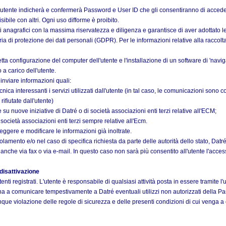
'utente indicherà e confermerà Password e User ID che gli consentiranno di accedere 
bile con altri. Ogni uso difforme è proibito.
 anagrafici con la massima riservatezza e diligenza e garantisce di aver adottato le
di protezione dei dati personali (GDPR). Per le informazioni relative alla raccolta 
a configurazione del computer dell'utente e l'installazione di un software di 'navig
a carico dell'utente.
inviare informazioni quali:
nica interessanti i servizi utilizzati dall'utente (in tal caso, le comunicazioni sono c
ifiutate dall'utente)
su nuove iniziative di Datré o di società associazioni enti terzi relative all'ECM;
ré società associazioni enti terzi sempre relative all'Ecm.
 leggere e modificare le informazioni già inoltrate.
olamento e/o nel caso di specifica richiesta da parte delle autorità dello stato, Datré 
anche via fax o via e-mail. In questo caso non sarà più consentito all'utente l'acces
 disattivazione
tenti registrati. L'utente è responsabile di qualsiasi attività posta in essere tramite 
a comunicare tempestivamente a Datré eventuali utilizzi non autorizzati della Pa
unque violazione delle regole di sicurezza e delle presenti condizioni di cui venga 