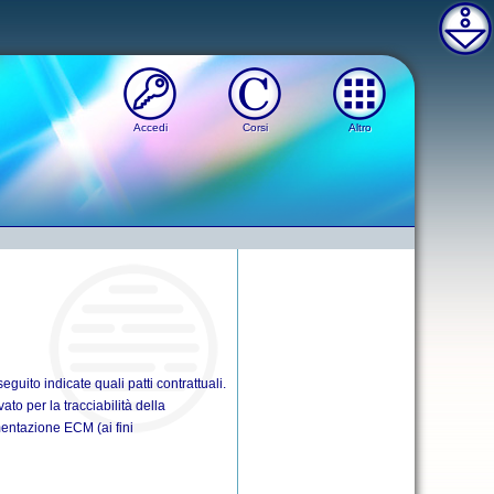
Accedi
Corsi
Altro
eguito indicate quali patti contrattuali.
ato per la tracciabilità della
umentazione ECM (ai fini