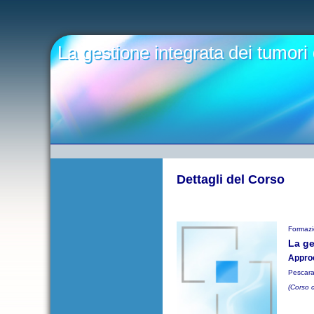
La gestione integrata dei tumori d
Dettagli del Corso
Formazi
La ge
Approc
Pescara
(Corso 