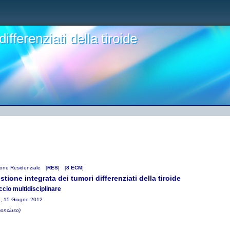
ifferenziati della tiroide
one Residenziale
[
RES
]
[
8 ECM
]
stione integrata dei tumori differenziati della tiroide
cio multidisciplinare
, 15 Giugno 2012
concluso)