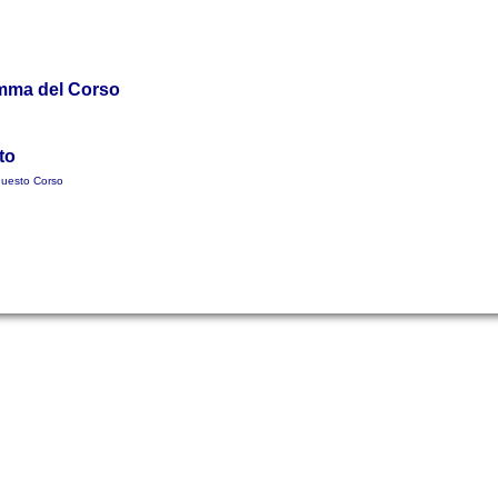
amma del Corso
to
a questo Corso