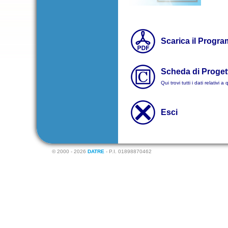
Scarica il Progr
Scheda di Proget
Qui trovi tutti i dati relativi 
Esci
© 2000 - 2026
DATRE
- P.I. 01898870462