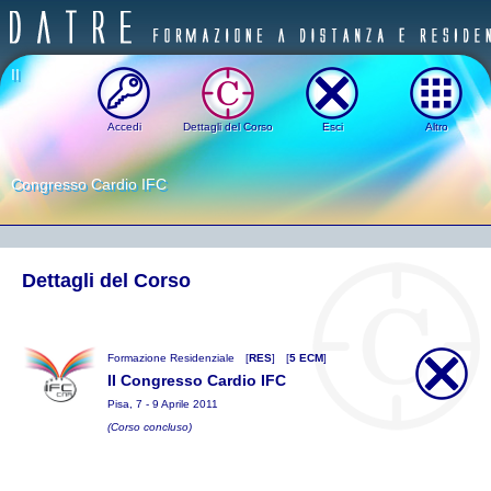
II
Accedi
Dettagli del Corso
Esci
Altro
Congresso Cardio IFC
Dettagli del Corso
Formazione Residenziale
[
RES
]
[
5 ECM
]
II Congresso Cardio IFC
Pisa, 7 - 9 Aprile 2011
(Corso concluso)