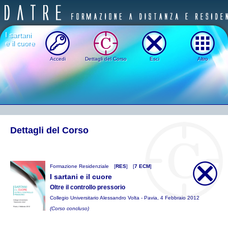
I sartani
e il cuore
Accedi
Dettagli del Corso
Esci
Altro
Dettagli del Corso
Formazione Residenziale
[
RES
]
[
7 ECM
]
I sartani e il cuore
Oltre il controllo pressorio
Collegio Universitario Alessandro Volta - Pavia, 4 Febbraio 2012
(Corso concluso)