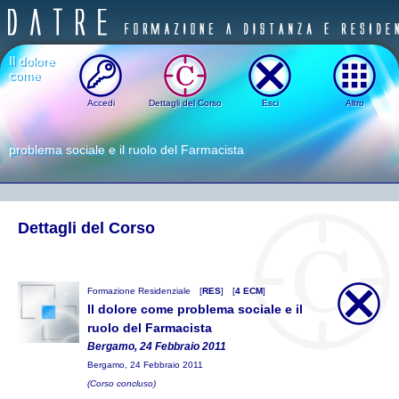
Il dolore
come
Accedi
Dettagli del Corso
Esci
Altro
problema sociale e il ruolo del Farmacista
Dettagli del Corso
Formazione Residenziale
[
RES
]
[
4 ECM
]
Il dolore come problema sociale e il
ruolo del Farmacista
Bergamo, 24 Febbraio 2011
Bergamo, 24 Febbraio 2011
(Corso concluso)