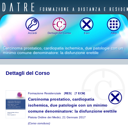
Accedi
Dettagli del Corso
Esci
Altro
Carcinoma prostatico, cardiopatia ischemica, due patologie con un
minimo comune denominatore: la disfunzione erettile
Dettagli del Corso
Formazione Residenziale
[
RES
]
[
7 ECM
]
Carcinoma prostatico, cardiopatia
ischemica, due patologie con un minimo
comune denominatore: la disfunzione erettile
Pistoia Ordine dei Medici, 21 Gennaio 2017
(Corso concluso)