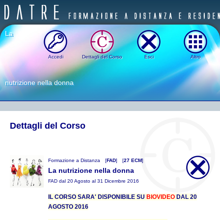
La
Accedi
Dettagli del Corso
Esci
Altro
nutrizione nella donna
Dettagli del Corso
Formazione a Distanza
[
FAD
]
[
27 ECM
]
La nutrizione nella donna
FAD dal 20 Agosto al 31 Dicembre 2016
IL CORSO SARA' DISPONIBILE SU
BIOVIDEO
DAL 20
AGOSTO 2016