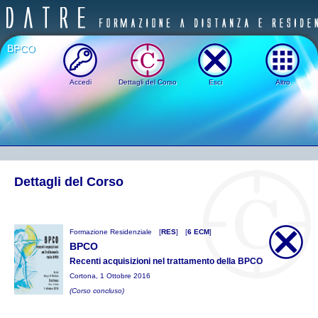
BPCO
Accedi
Dettagli del Corso
Esci
Altro
Dettagli del Corso
Formazione Residenziale
[
RES
]
[
6 ECM
]
BPCO
Recenti acquisizioni nel trattamento della BPCO
Cortona, 1 Ottobre 2016
(Corso concluso)