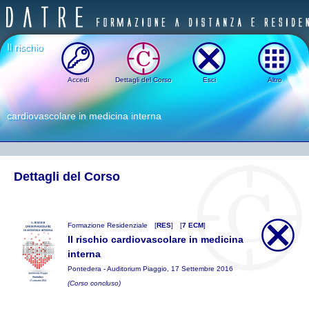
Il rischio
Accedi
Dettagli del Corso
Esci
Altro
cardiovascolare in medicina interna
Dettagli del Corso
Formazione Residenziale
[
RES
]
[
7 ECM
]
Il rischio cardiovascolare in medicina
interna
Pontedera - Auditorium Piaggio, 17 Settembre 2016
(Corso concluso)