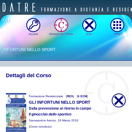
GLI
Accedi
Dettagli del Corso
Esci
Altro
INFORTUNI NELLO SPORT
Dettagli del Corso
Formazione Residenziale
[
RES
]
[
6 ECM
]
GLI INFORTUNI NELLO SPORT
Dalla prevenzione al ritorno in campo
Il ginocchio dello sportivo
Sansepolcro Arezzo, 19 Marzo 2016
(Corso concluso)