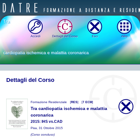
Tra
Accedi
Dettagli del Corso
Esci
Altro
cardiopatia ischemica e malattia coronarica
Dettagli del Corso
Formazione Residenziale
[
RES
]
[
7 ECM
]
Tra cardiopatia ischemica e malattia
coronarica
2015: IHS vs.CAD
Pisa, 31 Ottobre 2015
(Corso concluso)