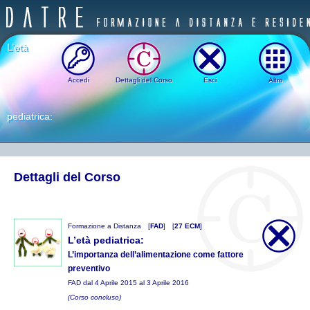
L’età
Accedi
Dettagli del Corso
Esci
Altro
pediatrica:
Dettagli del Corso
Formazione a Distanza
[
FAD
]
[
27 ECM
]
L’età pediatrica:
L’importanza dell’alimentazione come fattore
preventivo
FAD dal 4 Aprile 2015 al 3 Aprile 2016
(Corso concluso)