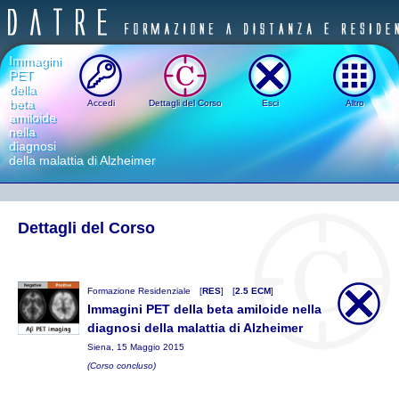
Immagini
PET
della
beta
Accedi
Dettagli del Corso
Esci
Altro
amiloide
nella
diagnosi
della malattia di Alzheimer
Dettagli del Corso
Formazione Residenziale
[
RES
]
[
2.5 ECM
]
Immagini PET della beta amiloide nella
diagnosi della malattia di Alzheimer
Siena, 15 Maggio 2015
(Corso concluso)