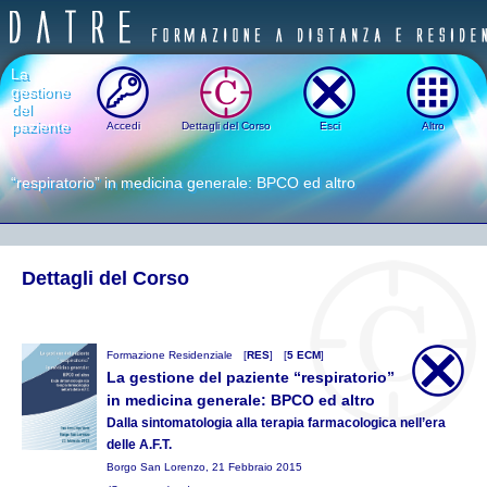
La
gestione
del
paziente
Accedi
Dettagli del Corso
Esci
Altro
“respiratorio” in medicina generale: BPCO ed altro
Dettagli del Corso
Formazione Residenziale
[
RES
]
[
5 ECM
]
La gestione del paziente “respiratorio”
in medicina generale: BPCO ed altro
Dalla sintomatologia alla terapia farmacologica nell’era
delle A.F.T.
Borgo San Lorenzo, 21 Febbraio 2015