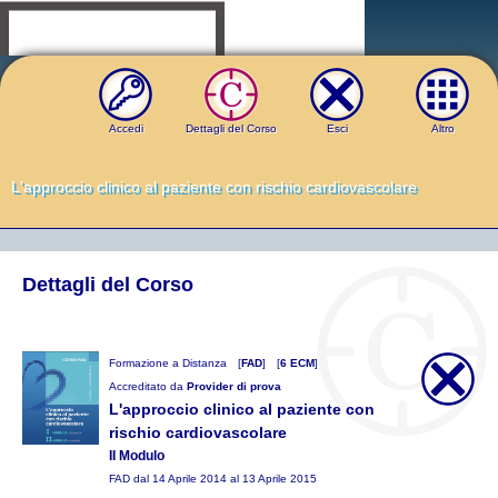
Accedi
Dettagli del Corso
Esci
Altro
L'approccio clinico al paziente con rischio cardiovascolare
Dettagli del Corso
Formazione a Distanza
[
FAD
]
[
6 ECM
]
Accreditato da
Provider di prova
L'approccio clinico al paziente con
rischio cardiovascolare
II Modulo
FAD dal 14 Aprile 2014 al 13 Aprile 2015